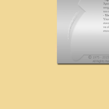
Άρισ
υπη
του 
-
Υλ
Υλοπ
συνε
να ε
στο