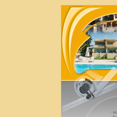
Τεχνικό γραφείο μελετών & κατασκευών - Μιχάλη Βραδή
-
Αξ
-
Άρ